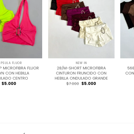
+
+
PSULA FLUOR
NEW IN
OP MICROFIBRA FLUOR
28/M-SHORT MICROFIBRA
56
YN CON HEBILLA
CINTURON FRUNCIDO CON
CON
ULADO CENTRO
HEBILLA ONDULADO GRANDE
Original
Current
$
5.000
$
7.000
$
5.000
price
price
was:
is:
$7.000.
$5.000.