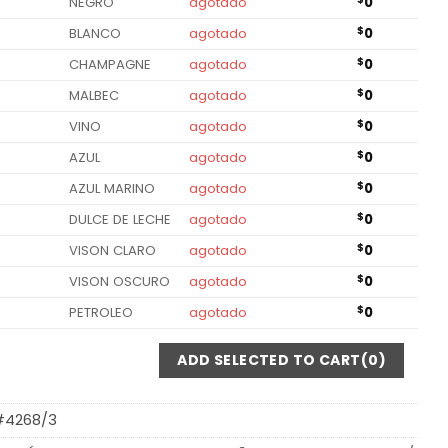
NEGRO
agotado
0
BLANCO
agotado
$
0
CHAMPAGNE
agotado
$
0
MALBEC
agotado
$
0
VINO
agotado
$
0
AZUL
agotado
$
0
AZUL MARINO
agotado
$
0
DULCE DE LECHE
agotado
$
0
VISON CLARO
agotado
$
0
VISON OSCURO
agotado
$
0
PETROLEO
agotado
$
0
ADD SELECTED TO CART
(0)
#4268/3