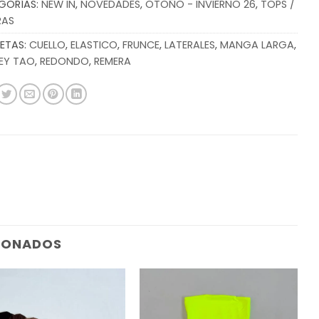
GORÍAS:
NEW IN
,
NOVEDADES
,
OTOÑO - INVIERNO 26
,
TOPS /
RAS
ETAS:
CUELLO
,
ELASTICO
,
FRUNCE
,
LATERALES
,
MANGA LARGA
,
EY TAO
,
REDONDO
,
REMERA
IONADOS