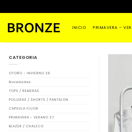
Saltar
al
contenido
INICIO
PRIMAVERA – VE
CATEGORIA
OTOÑO - INVIERNO 26
Novedades
TOPS / REMERAS
POLLERAS / SHORTS / PANTALON
CAPSULA FLUOR
PRIMAVERA - VERANO 27
BLAZER / CHALECO