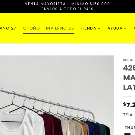
VENTA MAYORISTA - MÍNIMO $150.000
ENVÍOS A TODO EL PAÍS
RANO 27
OTOÑO – INVIERNO 26
TIENDA
AYUDA
NEW IN
42
MA
LA
7.
$
TELA:
THU