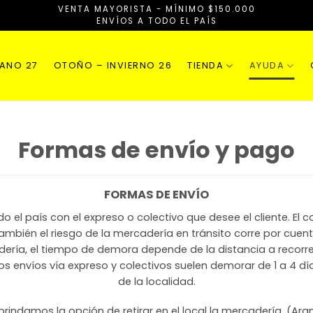
VENTA MAYORISTA - MÍNIMO $150.000
ENVÍOS A TODO EL PAÍS
RANO 27
OTOÑO – INVIERNO 26
TIENDA
AYUDA
Formas de envío y pago
FORMAS DE
ENVÍO
 el país con el expreso o colectivo que desee el cliente. El 
también el riesgo de la mercadería en tránsito corre por cuent
ría, el tiempo de demora depende de la distancia a recorre
 los envíos vía expreso y colectivos suelen demorar de 1 a 4 
de la localidad.
rindamos la opción de retirar en el local la mercadería. (Ara