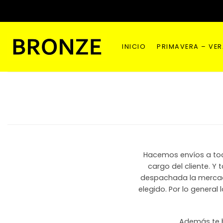
Saltar
al
contenido
INICIO
PRIMAVERA – VE
Hacemos envíos a todo
cargo del cliente. Y 
despachada la mercade
elegido. Por lo general
Además te b