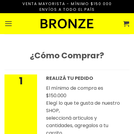
Saltar
VENTA MAYORISTA - MÍNIMO $150.000
ENVÍOS A TODO EL PAÍS
al
contenido
¿Cómo Comprar?
1
REALIZÁ TU PEDIDO
El mínimo de compra es
$150.000
Elegí lo que te gusta de nuestro
SHOP,
seleccioná articulos y
cantidades, agregalos a tu
carrito