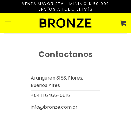
Saltar
VENTA MAYORISTA - MÍNIMO $150.000
ENVÍOS A TODO EL PAÍS
al
contenido
Contactanos
Aranguren 3153, Flores,
Buenos Aires
+54 11 6465-0515
info@bronze.com.ar