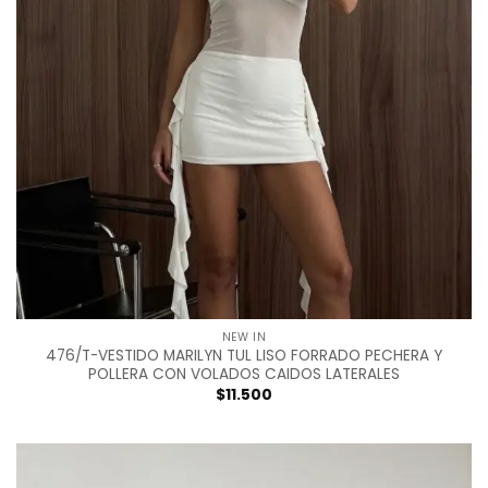
NEW IN
476/T-VESTIDO MARILYN TUL LISO FORRADO PECHERA Y
POLLERA CON VOLADOS CAIDOS LATERALES
$
11.500