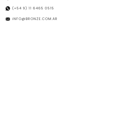
(+54 9) 11 6465 0515
iNFO@BRONZE.COM.AR