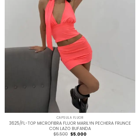
CAPSULA FLUOR
3625/FL-TOP MICROFIBRA FLUOR MARILYN PECHERA FRUNCE
CON LAZO BUFANDA
Original
Current
$
6.500
$
5.000
price
price