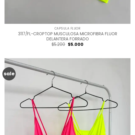
CAPSULA FLUOR
3117/FL-CROPTOP MUSCULOSA MICROFIBRA FLUOR
DELANTERA FORRADO
Original
Current
$
5.200
$
5.000
price
price
was:
is:
$5.200.
$5.000.
sale