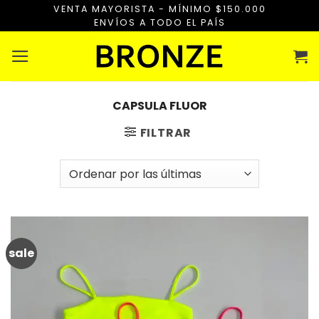
Saltar
VENTA MAYORISTA - MÍNIMO $150.000
ENVÍOS A TODO EL PAÍS
al
contenido
CAPSULA FLUOR
FILTRAR
sale