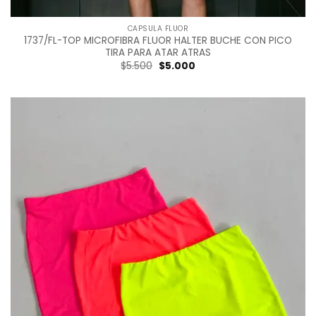
CAPSULA FLUOR
1737/FL-TOP MICROFIBRA FLUOR HALTER BUCHE CON PICO
TIRA PARA ATAR ATRAS
Original
Current
$
5.500
$
5.000
price
price
was:
is:
$5.500.
$5.000.