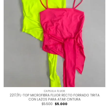
CAPSULA FLUOR
2217/FL-TOP MICROFIBRA FLUOR RECTO FORRADO TIRITA
CON LAZOS PARA ATAR CINTURA
Original
Current
$
5.500
$
5.000
price
price