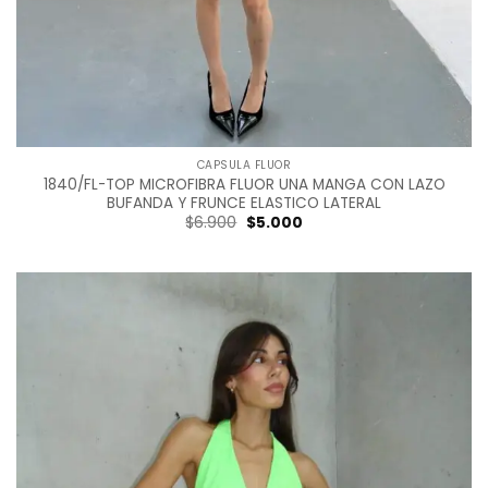
CAPSULA FLUOR
1840/FL-TOP MICROFIBRA FLUOR UNA MANGA CON LAZO
BUFANDA Y FRUNCE ELASTICO LATERAL
Original
Current
$
6.900
$
5.000
price
price
was:
is:
$6.900.
$5.000.