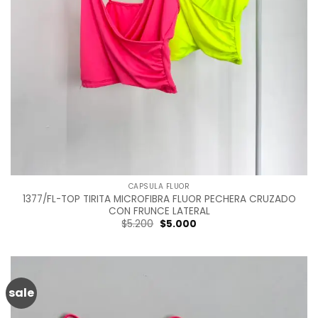
CAPSULA FLUOR
1377/FL-TOP TIRITA MICROFIBRA FLUOR PECHERA CRUZADO
CON FRUNCE LATERAL
Original
Current
$
5.200
$
5.000
price
price
was:
is:
$5.200.
$5.000.
sale