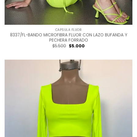
CAPSULA FLUOR
8337/FL-BANDO MICROFIBRA FLUOR CON LAZO BUFANDA Y
PECHERA FORRADO
Original
Current
$
5.500
$
5.000
price
price
was:
is:
$5.500.
$5.000.