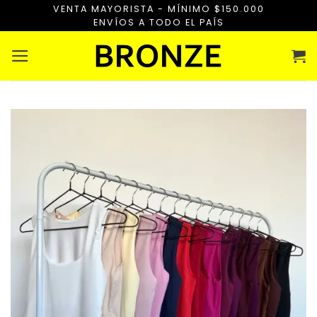
Saltar
VENTA MAYORISTA - MÍNIMO $150.000
ENVÍOS A TODO EL PAÍS
al
contenido