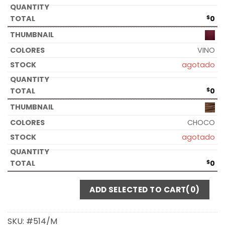
$
0
VINO
agotado
$
0
CHOCO
agotado
$
0
ADD SELECTED TO CART
(0)
SKU:
#514/M