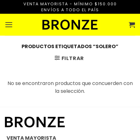
Saltar
VENTA MAYORISTA - MÍNIMO $150.000
ENVÍOS A TODO EL PAÍS
al
contenido
PRODUCTOS ETIQUETADOS “SOLERO”
FILTRAR
No se encontraron productos que concuerden con
la selección.
VENTA MAYORISTA