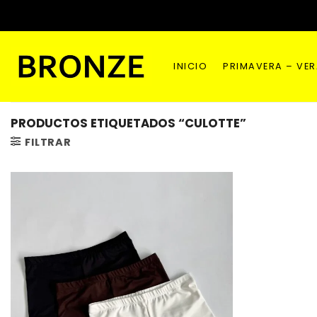
Saltar
al
contenido
INICIO
PRIMAVERA – VE
PRODUCTOS ETIQUETADOS “CULOTTE”
FILTRAR