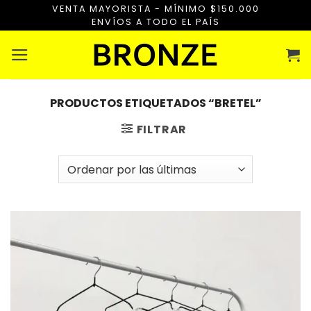
Saltar
VENTA MAYORISTA - MÍNIMO $150.000
ENVÍOS A TODO EL PAÍS
al
contenido
PRODUCTOS ETIQUETADOS “BRETEL”
FILTRAR